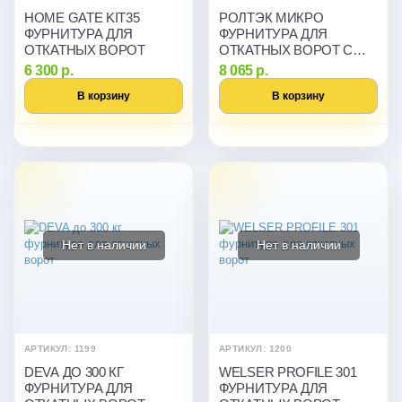
HOME GATE KIT35
РОЛТЭК МИКРО
ФУРНИТУРА ДЛЯ
ФУРНИТУРА ДЛЯ
ОТКАТНЫХ ВОРОТ
ОТКАТНЫХ ВОРОТ С
БОКОВЫМ
6 300 р.
8 065 р.
КРЕПЛЕНИЕМ
В корзину
В корзину
Нет в наличии
Нет в наличии
АРТИКУЛ: 1199
АРТИКУЛ: 1200
DEVA ДО 300 КГ
WELSER PROFILE 301
ФУРНИТУРА ДЛЯ
ФУРНИТУРА ДЛЯ